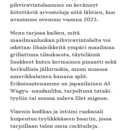
pihviravintolaamme on kerännyt
kiitettäviä arvosteluja siitä lähtien, kun
avasimme ovemme vuonna 2023.
Menu tarjoaa kaiken, mitä
maailmanluokan pihviravintolalta voi
odottaa: lihaleikkeitä ympäri maailmaa
grillattuna tilauksesta, täyteläisiä
lisukkeet kuten kermainen pinaatti sekä
herkullisia jälkiruokia, muun muassa
amerikkalainen banana split.
Erikoisuutenamme on japanilainen A5
Wagyu -naudanliha, tarjoiltuna tataki-
tyyliin tai suussa sulava filet mignon.
Vixenin kodikas ja intiimi ruokasali
huipentuu tyylikkääseen baariin, jossa
tarjoillaan talon omia cocktaileja.