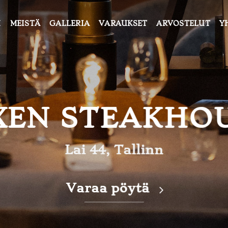
U
MEISTÄ
GALLERIA
VARAUKSET
ARVOSTELUT
Y
XEN STEAKHO
Lai 44, Tallinn
Varaa pöytä