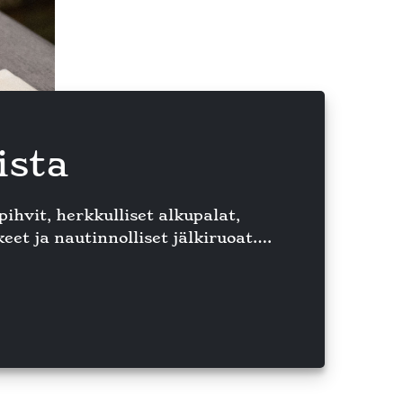
ista
hvit, herkkulliset alkupalat,
keet ja nautinnolliset jälkiruoat….