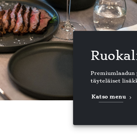
Ruokal
Premiumlaadun pi
täyteläiset lisäk
Katso menu