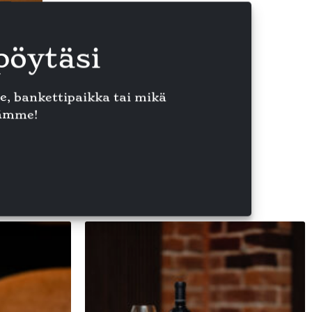
pöytäsi
e, bankettipaikka tai mikä
tämme!