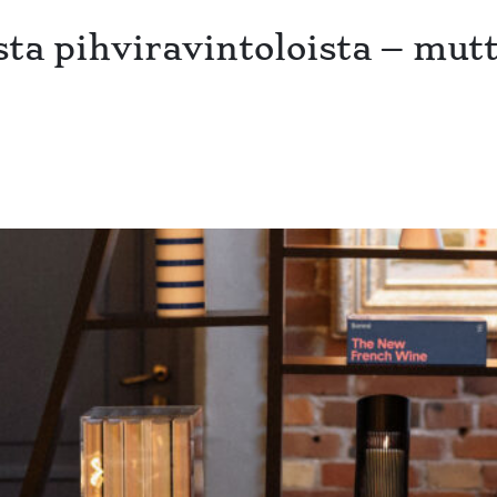
ista pihviravintoloista – mut