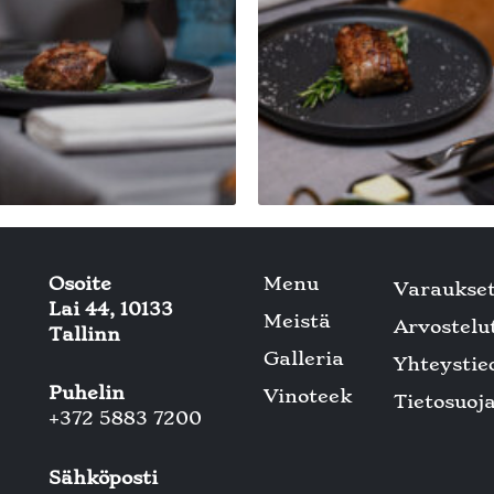
Osoite
Menu
Varaukse
Lai 44, 10133
Meistä
Arvostelu
Tallinn
Galleria
Yhteystie
Puhelin
Vinoteek
Tietosuoj
+372 5883 7200
Sähköposti