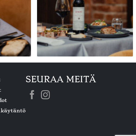
SEURAA MEITÄ
t
t
dot
akäytäntö