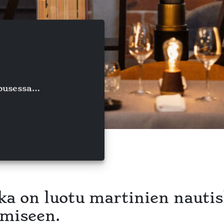
housessa…
ka on luotu martinien nautis
miseen.