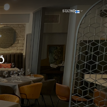
SUOMI
Ö