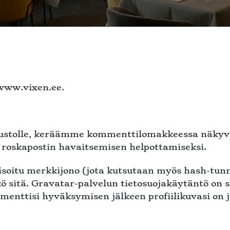
/www.vixen.ee.
ustolle, keräämme kommenttilomakkeessa näkyvät 
roskapostin havaitsemisen helpottamiseksi.
isoitu merkkijono (jota kutsutaan myös hash-tunn
kö sitä. Gravatar-palvelun tietosuojakäytäntö on s
menttisi hyväksymisen jälkeen profiilikuvasi on 