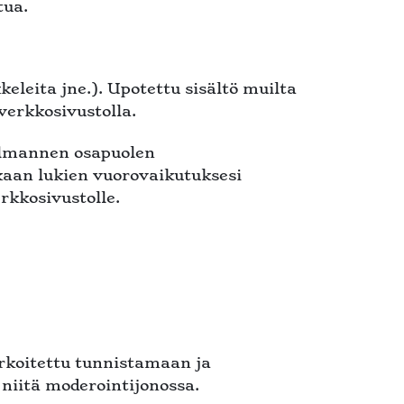
tua.
keleita jne.). Upotettu sisältö muilta
 verkkosivustolla.
kolmannen osapuolen
kaan lukien vuorovaikutuksesi
erkkosivustolle.
arkoitettu tunnistamaan ja
niitä moderointijonossa.