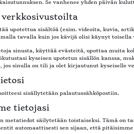
lkaisutunnuksen. Se vanhenee yhden päivän kulut
 verkkosivustoilta
ää upotettua sisältöä (esim. videoita, kuvia, artik
alla tavalla kuin jos kävijä olisi käynyt toisella
etoja sinusta, käyttää evästeitä, upottaa muita 
ikutustasi kyseisen upotetun sisällön kanssa, mu
os sinulla on tili ja olet kirjautunut kyseiselle v
ietosi
oitteesi sisällytetään palautussähköpostiin.
e tietojasi
 metatiedot säilytetään toistaiseksi. Tämä on t
it automaattisesti sen sijaan, että pitäisimme 