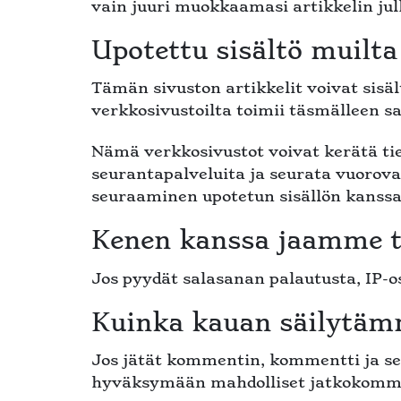
vain juuri muokkaamasi artikkelin ju
Upotettu sisältö muilta
Tämän sivuston artikkelit voivat sisält
verkkosivustoilta toimii täsmälleen sam
Nämä verkkosivustot voivat kerätä ti
seurantapalveluita ja seurata vuorova
seuraaminen upotetun sisällön kanssa, j
Kenen kanssa jaamme t
Jos pyydät salasanan palautusta, IP-os
Kuinka kauan säilytämm
Jos jätät kommentin, kommentti ja sen
hyväksymään mahdolliset jatkokomment