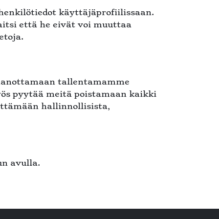
enkilötiedot käyttäjäprofiilissaan.
itsi että he eivät voi muuttaa
etoja.
vastaanottamaan tallentamamme
 myös pyytää meitä poistamaan kaikki
yttämään hallinnollisista,
n avulla.