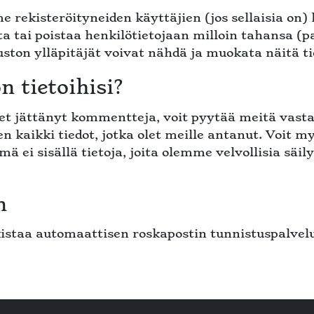
kisteröityneiden käyttäjien (jos sellaisia ​​on) h
 tai poistaa henkilötietojaan milloin tahansa (pa
ton ylläpitäjät voivat nähdä ja muokata näitä ti
n tietoihisi?
tai olet jättänyt kommentteja, voit pyytää meitä 
en kaikki tiedot, jotka olet meille antanut. Voit
 ei sisällä tietoja, joita olemme velvollisia säil
n
istaa automaattisen roskapostin tunnistuspalvelu