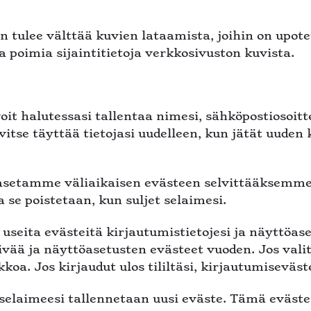
n tulee välttää kuvien lataamista, joihin on upotet
a poimia sijaintitietoja verkkosivuston kuvista.
t halutessasi tallentaa nimesi, sähköpostiosoitte
rvitse täyttää tietojasi uudelleen, kun jätät uud
 asetamme väliaikaisen evästeen selvittääksemme
a se poistetaan, kun suljet selaimesi.
seita evästeitä kirjautumistietojesi ja näyttöase
ivää ja näyttöasetusten evästeet vuoden. Jos vali
koa. Jos kirjaudut ulos tililtäsi, kirjautumiseväst
selaimeesi tallennetaan uusi eväste. Tämä eväste e