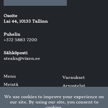
Osoite
Lai 44, 10133 Tallinn
Puhelin
+372 5883 7200
Sähköposti
steaks@vixen.ee
Menu
Varaukset
Meistä
Arvostelut
Galleria
Yhteystiedot
Vinoteek
Tietosuojakäytäntö