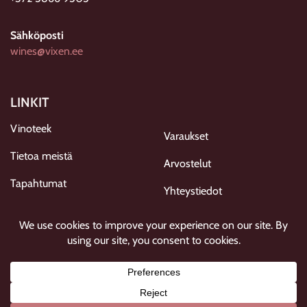
Sähköposti
wines@vixen.ee
LINKIT
Vinoteek
Varaukset
Tietoa meistä
Arvostelut
Tapahtumat
Yhteystiedot
Galleria
Tietosuojaseloste
SEURAA MEITÄ