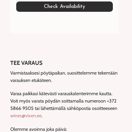
TEE VARAUS
Varmistaaksesi pöytäpaikan, suosittelemme tekemään
varauksen etukäteen.
Varaa paikkasi kätevästi varauskalenterimme kautta.
Voit myös varata pöydän soittamalla numeroon +372
5866 9505 tai lähettämällä sähköpostia osoitteeseen
wines@vixen.ee
.
Olemme avoinna joka päivä: