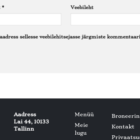
t
*
Veebileht
iaadress sellesse veebilehitsejasse järgmiste kommentaar
Aadress
Menüü
Broneerin
Lai 44, 10133
Meie
Kontakt
Tallinn
lugu
Privaatsus