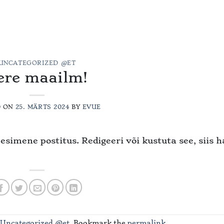
ENÜÜ
MEIST
GALERII
BRONEERI
TAGASISIDE
KO
UNCATEGORIZED @ET
ere maailm!
D ON
25. MÄRTS 2024
BY
EVUE
esimene postitus. Redigeeri või kustuta see, siis 
Uncategorized @et
. Bookmark the
permalink
.