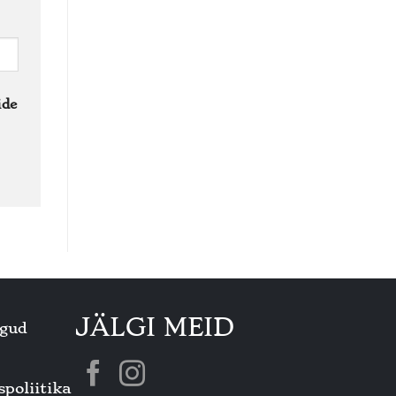
ide
JÄLGI MEID
gud
poliitika