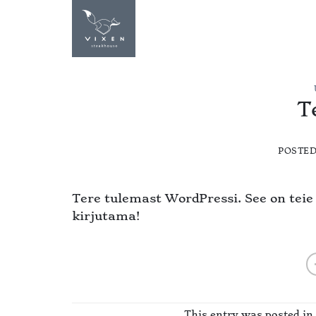
Skip
to
STEAKHOUSE
M
content
T
POSTE
Tere tulemast WordPressi. See on teie 
kirjutama!
This entry was posted in